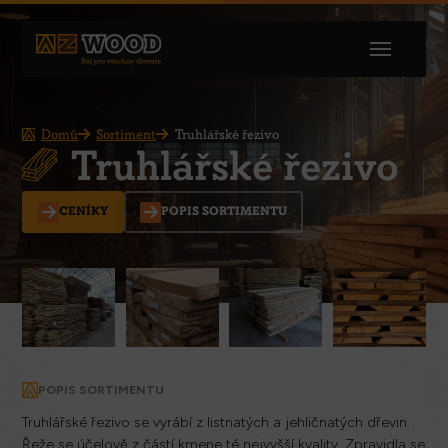
Domů
Sortiment
Truhlářské řezivo
Truhlářské řezivo
CENÍKY
POPIS SORTIMENTU
POPIS SORTIMENTU
Truhlářské řezivo se vyrábí z listnatých a jehličnatých dřevin.
Řeže se účelově z částí kmene té nejvyšší kvality. Zpravidla se