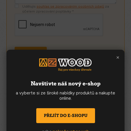
Udělujis
souhlas se zpracováním osobních údajů
za
účelem zpracování poptávky *
ODESLAT
×
Navštivte náš nový e-shop
CENÍKY
a vyberte si ze široké nabídky produktů a nakupte
online.
Truhlářské řezivo 20.05.2024
PŘEJÍT DO E-SHOPU