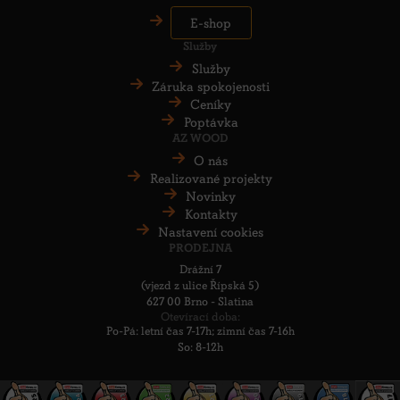
E-shop
Služby
Služby
Záruka spokojenosti
Ceníky
Poptávka
AZ WOOD
O nás
Realizované projekty
Novinky
Kontakty
Nastavení cookies
PRODEJNA
Drážní 7
(vjezd z ulice Řípská 5)
627 00 Brno - Slatina
Otevírací doba:
Po-Pá: letní čas 7-17h; zimní čas 7-16h
So: 8-12h