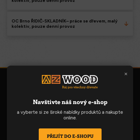
kolektiv, pouze denní provoz
OC Brno ŘIDIČ-SKLADNÍK– práce se dřevem, malý
kolektiv, pouze denní provoz
×
Navštivte náš nový e-shop
AZ WOOD a.s.
Obchodní centrum Brno
a vyberte si ze široké nabídky produktů a nakupte
+420 545 513 215
online.
prodejna.slatina@azwood.cz
Produkty
PŘEJÍT DO E-SHOPU
Kompletní sortiment