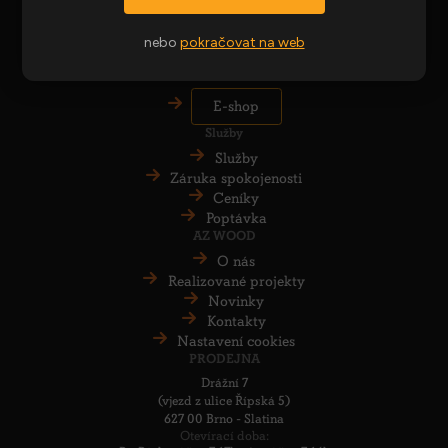
Akční nabídka
Obchodní podmínky
nebo
pokračovat na web
Zpracování osobních údajů
E-shop
Služby
Služby
Záruka spokojenosti
Ceníky
Poptávka
AZ WOOD
O nás
Realizované projekty
Novinky
Kontakty
Nastavení cookies
PRODEJNA
Drážní 7
(vjezd z ulice Řípská 5)
627 00 Brno - Slatina
Otevírací doba: