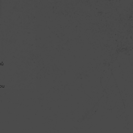
.
mů
vou