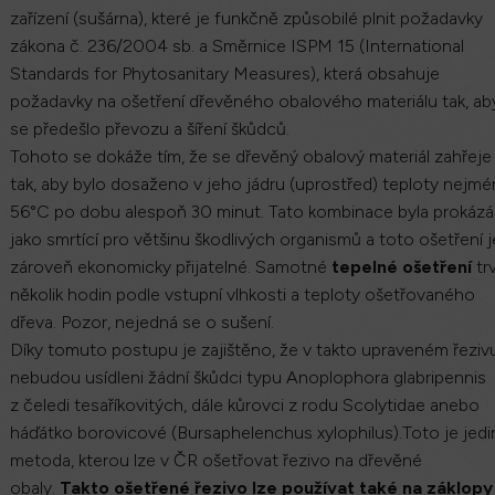
zařízení (sušárna), které je funkčně způsobilé plnit požadavky
zákona č. 236/2004 sb. a Směrnice ISPM 15 (International
Standards for Phytosanitary Measures), která obsahuje
požadavky na ošetření dřevěného obalového materiálu tak, ab
se předešlo převozu a šíření škůdců.
Tohoto se dokáže tím, že se dřevěný obalový materiál zahřeje
tak, aby bylo dosaženo v jeho jádru (uprostřed) teploty nejm
56°C po dobu alespoň 30 minut. Tato kombinace byla prokáz
jako smrtící pro většinu škodlivých organismů a toto ošetření j
zároveň ekonomicky přijatelné. Samotné
tepelné ošetření
tr
několik hodin podle vstupní vlhkosti a teploty ošetřovaného
dřeva. Pozor, nejedná se o sušení.
Díky tomuto postupu je zajištěno, že v takto upraveném řeziv
nebudou usídleni žádní škůdci typu Anoplophora glabripennis
z čeledi tesaříkovitých, dále kůrovci z rodu Scolytidae anebo
háďátko borovicové (Bursaphelenchus xylophilus).Toto je jedi
metoda, kterou lze v ČR ošetřovat řezivo na dřevěné
obaly.
Takto ošetřené řezivo lze používat také na záklopy