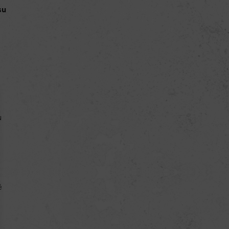
su
u
é