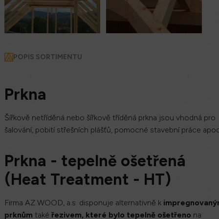
POPIS SORTIMENTU
Prkna
Šířkově netříděná nebo šířkově tříděná prkna jsou vhodná pro
šalování, pobití střešních plášťů, pomocné stavební práce apo
Prkna - tepelně ošetřená
(
Heat Treatment -
HT)
Firma AZ WOOD, a.s. disponuje alternativně k
impregnovan
prknům
také
řezivem, které bylo tepelně ošetřeno
na