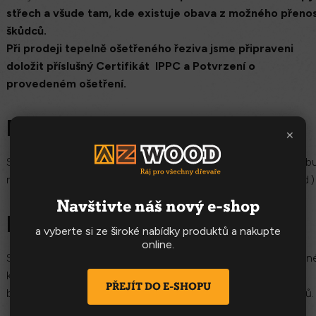
střech a všude tam, kde existuje obava z možného přeno
škůdců.
Při prodeji tepelně ošetřeného řeziva jsme připraveni
doložit příslušný Certifikát IPPC a Potvrzení o
provedeném ošetření.
Fošny
×
Standardní stavební materiál, který je možno použít pro výrob
nosných konstrukcí (střešní konstrukce, pergoly, terasy apod.)
Navštivte náš nový e-shop
Hranoly
a vyberte si ze široké nabídky produktů a nakupte
online.
Standardní stavební materiál nejčastěji používaný jako dřevěn
krovy a konstrukce střešních vazeb. Další použití: při výrobě
PŘEJÍT DO E-SHOPU
bednění, podlah, při konstrukci dřevěných pergol nebo stropů.