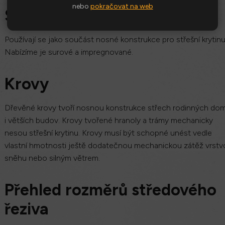
nebo
pokračovat na web
Střešní latě
Používají se jako součást nosné konstrukce pro střešní krytinu
Nabízíme je surové a impregnované.
Krovy
Dřevěné krovy tvoří nosnou konstrukce střech rodinných do
i větších budov. Krovy tvořené hranoly a trámy mechanicky
nesou střešní krytinu. Krovy musí být schopné unést vedle
vlastní hmotnosti ještě dodatečnou mechanickou zátěž vrst
sněhu nebo silným větrem.
Přehled rozměrů středového
řeziva