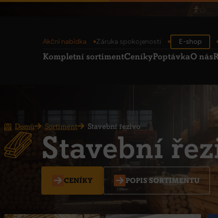
Akční nabídka
Záruka spokojenosti
E-shop
Kompletní sortiment
Ceníky
Poptávka
O nás
R
Domů
Sortiment
Stavební řezivo
Stavební řez
CENÍKY
POPIS SORTIMENTU