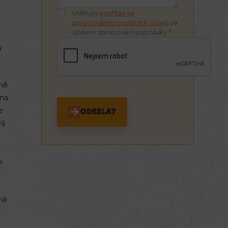
Udělujis
souhlas se
zpracováním osobních údajů
za
účelem zpracování poptávky *
y
éně
ána
e
ODESLAT
vá
u
ná