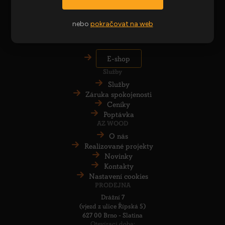
Kompletní sortiment
Akční nabídka
Obchodní podmínky
nebo
pokračovat na web
Zpracování osobních údajů
E-shop
Služby
Služby
Záruka spokojenosti
Ceníky
Poptávka
AZ WOOD
O nás
Realizované projekty
Novinky
Kontakty
Nastavení cookies
PRODEJNA
Drážní 7
(vjezd z ulice Řípská 5)
627 00 Brno - Slatina
Otevírací doba: