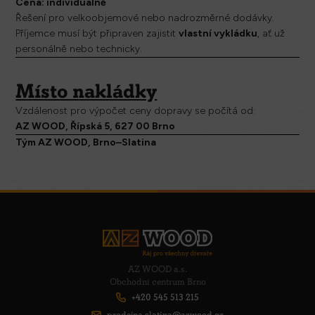
Cena: individuálně
Řešení pro velkoobjemové nebo nadrozměrné dodávky.
Příjemce musí být připraven zajistit
vlastní vykládku
, ať už
personálně nebo technicky.
Místo nakládky
Vzdálenost pro výpočet ceny dopravy se počítá od:
AZ WOOD, Řípská 5, 627 00 Brno
Tým AZ WOOD, Brno–Slatina
AZ WOOD a.s.
Obchodní centrum Brno
+420 545 513 215
prodejna.slatina@azwood.cz