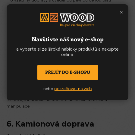
Pro všechny dopravy s uvedenou pevnou cenou platí
limit
max. 1,5 tuny
.
×
U těžších zakázek připravíme individuální cenovou nabídku.
INDIVIDUÁLNÍ DOPRAVY
Navštivte náš nový e-shop
a vyberte si ze široké nabídky produktů a nakupte
online.
5. Doprava se strojní
vykládkou (hydraulická ruka)
PŘEJÍT DO E-SHOPU
Cena: individuálně
Varianta vhodná pro těžké nebo rozměrné materiály.
nebo
pokračovat na web
Strojní vykládka je zajištěna hydraulickou rukou a cena se
stanovuje individuálně podle vzdálenosti a rozsahu
manipulace.
6. Kamionová doprava