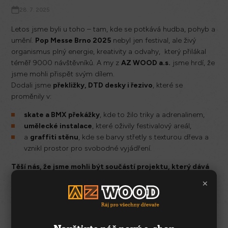
28. 7. 2025
Letos jsme byli u toho – tam, kde se potkává hudba, pohyb a
umění.
Pop Messe Brno 2025
nebyl jen festival, ale živý
organismus plný energie, kreativity a odvahy, který přilákal
téměř 9000 návštěvníků. A my z
AZ WOOD a.s.
jsme hrdí, že
jsme mohli přispět svým dílem.
Dodali jsme
překližky, DTD desky i řezivo
, které se
proměnily v:
skate a BMX překážky
, kde to žilo triky a adrenalinem,
umělecké instalace
, které oživily festivalový areál,
a
graffiti stěnu
, kde se barvy střetly s texturou dřeva a
vznikl prostor pro svobodné vyjádření.
Těší nás, že jsme mohli být součástí projektu, který dává
prostor tvořivosti i odvaze zkoušet nové věci.
×
Tým AZ WOOD, Brno - Slatina