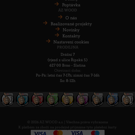
Poptávka
AZ WOOD
O nás
Realizované projekty
Novinky
Kontakty
Nastavení cookies
PRODEJNA
Drážní 7
(vjezd z ulice Řípská 5)
627 00 Brno - Slatina
Otevírací doba:
Po-Pá: letní čas 7-17h; zimní čas 7-16h
So: 8-12h
© 2026 AZ WOOD a.s.
|
Všechna práva vyhrazena
K platbám za zboží na prodejně příjmáme tyto platební karty