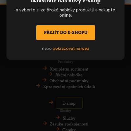
Navštivte náš nový e-shop
a vyberte si ze široké nabídky produktů a nakupte
online.
PŘEJÍT DO E-SHOPU
AZ WOOD a.s.
Obchodní centrum Brno
nebo
pokračovat na web
+420 545 513 215
prodejna.slatina@azwood.cz
Produkty
Kompletní sortiment
Akční nabídka
Obchodní podmínky
Zpracování osobních údajů
E-shop
Služby
Služby
Záruka spokojenosti
Ceníky